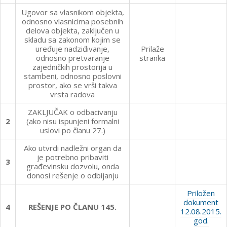
Ugovor sa vlasnikom objekta,
odnosno vlasnicima posebnih
delova objekta, zaključen u
skladu sa zakonom kojim se
uređuje nadziđivanje,
Prilaže
odnosno pretvaranje
stranka
zajedničkih prostorija u
stambeni, odnosno poslovni
prostor, ako se vrši takva
vrsta radova
ZAKLJUČAK o odbacivanju
2
(ako nisu ispunjeni formalni
uslovi po članu 27.)
Ako utvrdi nadležni organ da
je potrebno pribaviti
3
građevinsku dozvolu, onda
donosi rešenje o odbijanju
Priložen
dokument
4
REŠENJE PO ČLANU 145.
12.08.2015.
god.