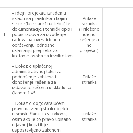
- Idejni projekat, izrađen u
skladu sa pravilnikom kojim
Prilaže
se uređuje sadržina tehničke
stranka
dokumentacije i tehnički opis i
(Priloženo
1
popis radova za izvođenje
idejno
radova na investicionom
rešenje a
održavanju, odnosno
ne
uklanjanju prepreka za
projekat)
kretanje osoba sa invalitetom
- Dokaz o uplaćenoj
administrativnoj taksi za
podnošenje zahteva i
Prilaže
donošenje rešenja za
stranka
izdavanje rešenja u skladu sa
članom 145
- Dokaz o odgovarajućem
pravu na zemljištu ili objektu
u smislu člana 135. Zakona,
Prilaže
osim ako je to pravo upisano
stranka
u javnoj knjizi ili je
uspostavljeno zakonom