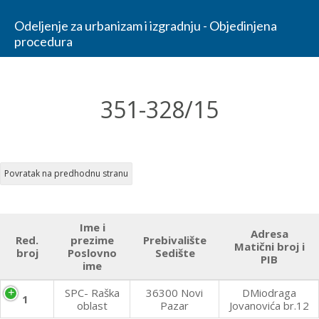
Odeljenje za urbanizam i izgradnju - Objedinjena
procedura
351-328/15
Ime i
Adresa
Red.
prezime
Prebivalište
Matični broj i
broj
Poslovno
Sedište
PIB
ime
SPC- Raška
36300 Novi
DMiodraga
1
oblast
Pazar
Jovanovića br.12