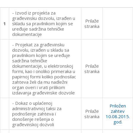
- Izvod iz projekta za
građevinsku dozvolu, izrađen u
Prilaže
1
skladu sa pravilnikom kojim se
stranka
uređuje sadržina tehničke
dokumentacije
- Projekat za građevinsku
dozvolu, izrađen u skladu sa
pravilnikom kojim se uređuje
sadržina tehničke
dokumentacije, u elektronskoj
Prilaže
formi, kao i onoliko primeraka u
stranka
papirnoj formi koliko podnosilac
zahteva želi da mu nadležni
organ overi i vrati prilikom
izdavanja građevinske dozvole
- Dokaz o uplaćenoj
Priložen
administrativnoj taksi za
Prilaže
zahtev
podnošenje zahteva i
stranka
10.08.2015.
donošenje rešenja o
god.
građevinskoj dozvoli