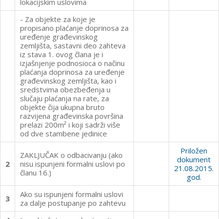
lokacijskim uslovima
- Za objekte za koje je
propisano plaćanje doprinosa za
uređenje građevinskog
zemljišta, sastavni deo zahteva
iz stava 1. ovog člana je i
izjašnjenje podnosioca o načinu
plaćanja doprinosa za uređenje
građevinskog zemljišta, kao i
sredstvima obezbeđenja u
slučaju plaćanja na rate, za
objekte čija ukupna bruto
razvijena građevinska površina
prelazi 200m² i koji sadrži više
od dve stambene jedinice
Priložen
ZAKLJUČAK o odbacivanju (ako
dokument
2
nisu ispunjeni formalni uslovi po
21.08.2015.
članu 16.)
god.
Ako su ispunjeni formalni uslovi
3
za dalje postupanje po zahtevu