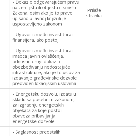
- Dokaz o odgovarajućem pravu
na zemljištu ili objektu u smislu
Prilaže
Zakona, osim ako je to pravo
stranka
upisano u javnoj knjizi ili je
uspostavljeno zakonom
- Ugovor između investitora i
finansijera, ako postoji
- Ugovor između investitora i
imaoca javnih ovlašćenja,
odnosno drugi dokaz o
obezbeđivanju nedostajuće
infrastrukture, ako je to uslov za
izdavanje građevinske dozvole
predviđen lokacijskim uslovima
- Energetsku dozvolu, izdatu u
skladu sa posebnim zakonom,
za izgradnju energetskih
objekata za koje postoji
obaveza pribavljanja
energetske dozvole
- Saglasnost preostalih