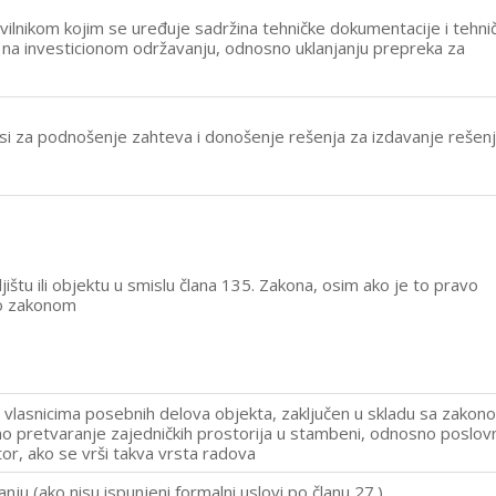
avilnikom kojim se uređuje sadržina tehničke dokumentacije i tehnič
 na investicionom održavanju, odnosno uklanjanju prepreka za
ksi za podnošenje zahteva i donošenje rešenja za izdavanje rešenj
tu ili objektu u smislu člana 135. Zakona, osim ako je to pravo
eno zakonom
vlasnicima posebnih delova objekta, zaključen u skladu sa zakon
o pretvaranje zajedničkih prostorija u stambeni, odnosno poslovn
or, ako se vrši takva vrsta radova
u (ako nisu ispunjeni formalni uslovi po članu 27.)