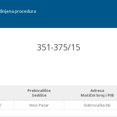
edinjena procedura
351-375/15
Prebivalište
Adresa
Sedište
Matični broj i PIB
ć
Novi Pazar
Dubrovačka bb