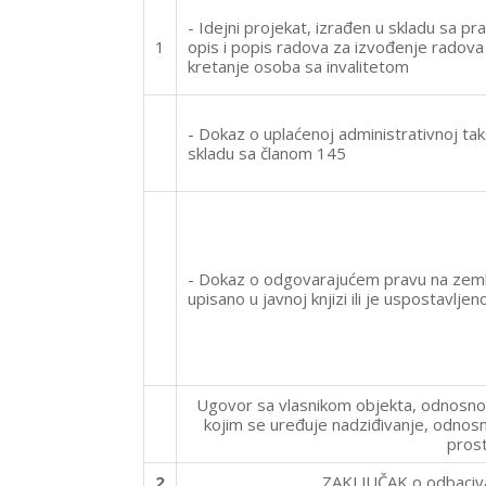
- Idejni projekat, izrađen u skladu sa pr
1
opis i popis radova za izvođenje radova
kretanje osoba sa invalitetom
- Dokaz o uplaćenoj administrativnoj ta
skladu sa članom 145
- Dokaz o odgovarajućem pravu na zemljiš
upisano u javnoj knjizi ili je uspostavlj
Ugovor sa vlasnikom objekta, odnosno 
kojim se uređuje nadziđivanje, odnosn
prost
2
ZAKLJUČAK o odbacivanj