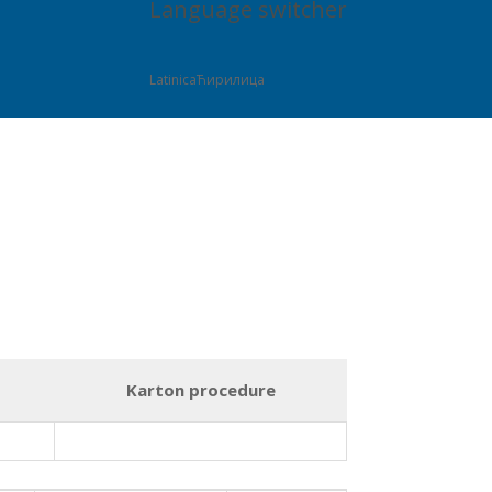
Language switcher
LatinicaЋирилица
Karton procedure