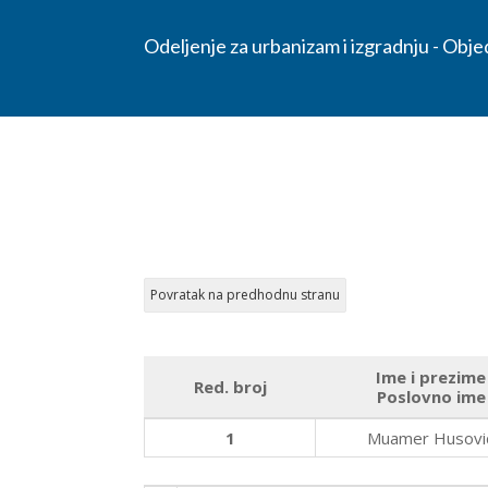
Odeljenje za urbanizam i izgradnju - Obj
Ime i prezime
Red. broj
Poslovno ime
1
Muamer Husovi