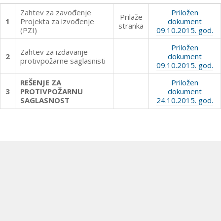
Zahtev za zavođenje
Priložen
Prilaže
1
Projekta za izvođenje
dokument
stranka
(PZI)
09.10.2015. god.
Priložen
Zahtev za izdavanje
2
dokument
protivpožarne saglasnisti
09.10.2015. god.
REŠENJE ZA
Priložen
3
PROTIVPOŽARNU
dokument
SAGLASNOST
24.10.2015. god.