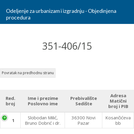
Odeljenje za urbanizam i izgradnju - Objedinjena
procedura
351-406/15
Adresa
Red.
Ime i prezime
Prebivalište
Matični
broj
Poslovno ime
Sedište
broj i PIB
Slobodan Milić,
36300 Novi
Kosančićeva
1
Bruno Dobrić i dr.
Pazar
bb