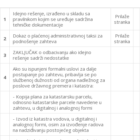
Idejno rešenje, izrađeno u skladu sa
Prilaže
1
pravilnikom kojim se uređuje sadržina
stranka
tehničke dokumentacije
Dokaz o plaćenoj administrativnoj taksi za
Prilaže
2
podnošenje zahteva
stranka
ZAKLJUČAK o odbacivanju ako idejno
3
rešenje sadrži nedostatke
Ako su ispunjeni formalni uslovi za dalje
postupanje po zahtevu, pribavlja se po
4
službenoj dužnosti od organa nadležnog za
poslove državnog premera i katastra:
- Kopija plana za katastarsku parcelu,
odnosno katastarske parcele navedene u
zahtevu, u digitalnoj i analognoj formi
- Izvod iz katastra vodova, u digitalnoj i
analognoj formi, osim za izvođenje radova
na nadziđivanju postojećeg objekta