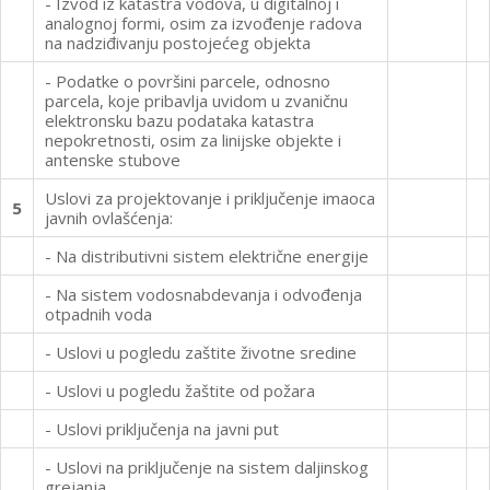
- Izvod iz katastra vodova, u digitalnoj i
analognoj formi, osim za izvođenje radova
na nadziđivanju postojećeg objekta
- Podatke o površini parcele, odnosno
parcela, koje pribavlja uvidom u zvaničnu
elektronsku bazu podataka katastra
nepokretnosti, osim za linijske objekte i
antenske stubove
Uslovi za projektovanje i priključenje imaoca
5
javnih ovlašćenja:
- Na distributivni sistem električne energije
- Na sistem vodosnabdevanja i odvođenja
otpadnih voda
- Uslovi u pogledu zaštite životne sredine
- Uslovi u pogledu žaštite od požara
- Uslovi priključenja na javni put
- Uslovi na priključenje na sistem daljinskog
grejanja