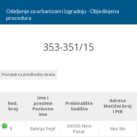
Odeljenje za urbanizam i izgradnju - Objedinjena
procedura
353-351/15
Ime i
Adresa
Red.
prezime
Prebivalište
Matični broj
broj
Poslovno
Sedište
i PIB
ime
36300 Novi
1
Bahrija Pejić
Mur bb
Pazar